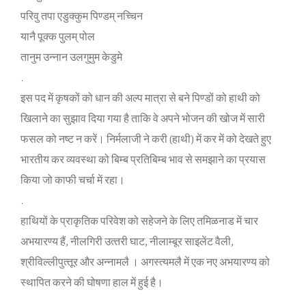
पर‍िवु तपा एडुक्‍कुम प‍िण्‍डम् नच्‍च‍िन
यानै पूक्‍क पुलम् पोल
तानुम उन्‍नान उलगुमुम केडुमे
.
इस पद में कृषकों को धान की अल्‍प मात्रा से बने प‍िण्‍डों को हाथी को
ख‍िलाने का सुझाव द‍िया गया है ताक‍ि वे अपने भोजन की खोज में सारी
फसल को नष्‍ट न करें। न‍िर्मलाजी ने करी (हाथी) में कर में को देखते हुए
भारतीय कर व्‍यवस्‍था को ब‍िम्‍ब प्रत‍िब‍िम्‍ब भाव से समझाने का प्रयास
क‍िया जो काफी चर्चा में रहा।
.
हाथ‍ियों के प्राकृत‍िक पर‍िवेश को सहेजने के ल‍िए तम‍िळनाड में चार
अभयारण्‍य हैं, नीलग‍िरी उत्‍तरी घाट, नीलाम्‍बूर साइलेंट वैली,
श्रीव‍िल्‍लीपुत्‍तूर और अन्‍नामलै । अगस्‍त्‍यमलै में एक नए अभयारण्‍य को
स्‍थाप‍ित करने की घोषणा हाल में हुई है।