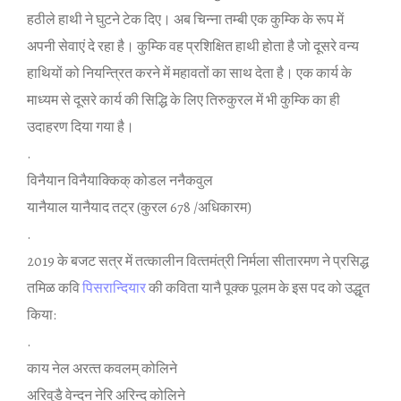
हठीले हाथी ने घुटने टेक द‍िए। अब च‍िन्‍ना तम्‍बी एक कुम्‍क‍ि के रूप में
अपनी सेवाएं दे रहा है। कुम्क‍ि वह प्रश‍िक्ष‍ित हाथी होता है जो दूसरे वन्‍य
हाथ‍ियों को न‍ियन्‍त्र‍ित करने में महावतों का साथ देता है। एक कार्य के
माध्‍यम से दूसरे कार्य की स‍िद्धि‍ के ल‍िए त‍िरुकुरल में भी कुम्‍क‍ि का ही
उदाहरण द‍िया गया है।
.
व‍िनैयान व‍िनैयाक्‍क‍िक् कोडल ननैकवुल
यानैयाल यानैयाद तट्र (कुरल 678 /अध‍िकारम)
.
2019 के बजट सत्र में तत्‍कालीन व‍ित्‍तमंत्री न‍िर्मला सीतारमण ने प्रस‍िद्ध
तम‍ि‍ळ कव‍ि
प‍िसरान्‍द‍ियार
की कव‍िता यानै पूक्‍क पूलम के इस पद को उद्धृत
क‍िया:
.
काय नेल अरत्‍त कवलम् कोल‍िने
अर‍िवुडै वेन्‍दन नेर‍ि अर‍िन्‍द कोल‍िने