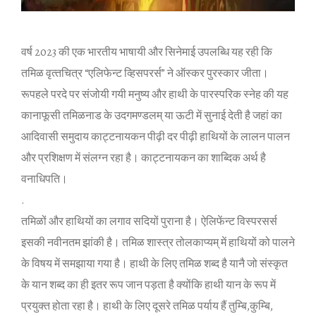
वर्ष 2023 की एक भारतीय भाषायी और स‍िनेमाई उपलब्‍ध‍ि यह रही क‍ि
तम‍िळ वृत्‍तच‍ित्र “एल‍िफेन्‍ट व्‍ह‍िसपरर्स” ने ऑस्कर पुरस्‍कार जीता।
रूपहले परदे पर संजोयी गयी मनुष्‍य और हाथी के पारस्‍पर‍िक स्‍नेह की यह
कानाफूसी तम‍िळनाड के उदगमण्‍डलम् या ऊटी में सुनाई देती है जहां का
आद‍िवासी समुदाय काट्टनायकन पीढ़ी दर पीढ़ी हाथ‍ियों के लालन पालन
और प्रश‍िक्षण में संलग्न रहा है। काट्टनायकन का शाब्‍द‍िक अर्थ है
वनाध‍िपत‍ि।
.
तम‍िळों और हाथ‍ियों का लगाव सद‍ियों पुराना है। ऐल‍िफेंन्‍ट व‍िस्‍परसर्स
इसकी नवीनतम झांकी है। तम‍िळ शास्‍त्र तोलकाप्‍यम् में हाथ‍ियों को पालने
के व‍िषय में समझाया गया है। हाथी के ल‍िए तम‍िळ शब्‍द है यानै जो संस्‍कृत
के यान शब्‍द का ही इतर रूप जान पड़ता है क्‍योंक‍ि हाथी यान के रूप में
प्रयुक्‍त होता रहा है। हाथी के ल‍िए दूसरे तम‍िळ पर्याय हैं तुम्‍ब‍ि,कुम्‍ब‍ि,