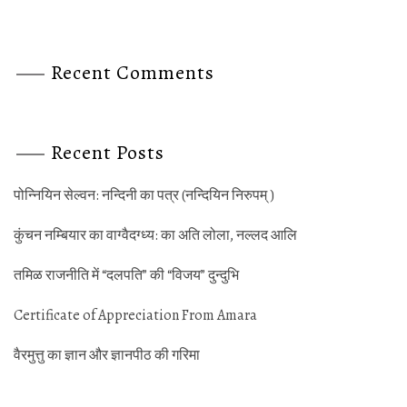
Recent Comments
Recent Posts
पोन्‍नियिन सेल्‍वन: नन्‍दिनी का पत्र (नन्‍दियिन निरुपम् )
कुंचन नम्‍बियार का वाग्‍वैदग्‍ध्‍य: का अति लोला, नल्‍लद आलि
तमिळ राजनीति में “दलपति” की “विजय” दुन्‍दुभि
Certificate of Appreciation From Amara
वैरमुत्तु का ज्ञान और ज्ञानपीठ की गर‍िमा