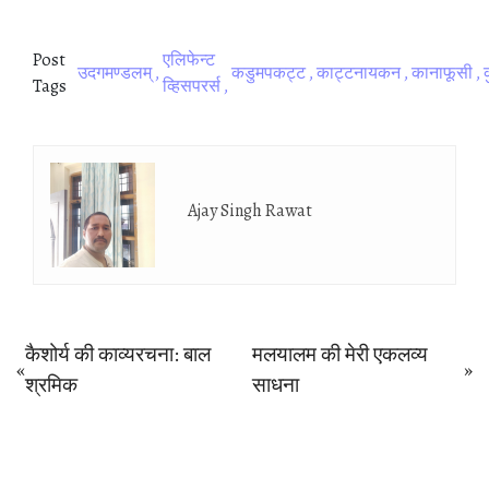
Post
एल‍िफेन्‍ट
उदगमण्‍डलम्
कडुमपकट्ट
काट्टनायकन
कानाफूसी
Tags
व्‍ह‍िसपरर्स
Ajay Singh Rawat
Post
कैशोर्य की काव्‍यरचना: बाल
मलयालम की मेरी एकलव्‍य
«
»
Previous
Next
श्रम‍िक
साधना
navigation
post:
post: