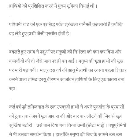
हाथ‍ियों को प्रश‍िक्ष‍ित करने में मुख्‍य भूम‍िका न‍िभाई थी।
.
पश्‍च‍िमी घाट की एक प्रस‍िद्ध पर्वत श्रंखला यानैमलै कहलाती है क्‍योंक‍ि
वह लेटे हुए हाथी जैसी प्रतीत होती है।
.
बदलते हुए समय ने पशुओं पर मनुष्‍यों की न‍िर्भरता को कम कर द‍िया और
वन्‍यजीवों की तो जैसे जान पर ही बन आई। मनुष्‍य की भूख हाथी की भूख
पर भारी पड़ गयी। मात्र दस वर्ष की आयु में हाथी का अपना पहला श‍िकार
करने वाला तम‍िळ दस्‍यु वीरप्‍पन आजीवन हाथ‍ियों के ल‍िए एक खतरा बना
रहा।
.
कई वर्ष पूर्व तम‍िळनाड के एक उपद्रवी हाथी ने अपने पुनर्वास के प्रयासों
को ठुकराकर अपने मूल आवास की ओर बार बार लौटने की ज‍िद से खूब
सुर्ख‍ियां बटोरी। उसे नाम द‍िया गया च‍िन्‍ना तम्‍बी (छोटा भाई)। पशुप्रेम‍ियों
ने भी उसका समर्थन क‍िया। हालांक‍ि मनुष्‍य की ज‍िद के सामने उस उस