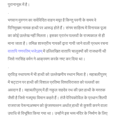
पुरानानूरू में है।
.
भगवान मुरुगन का सर्वव‍िद‍ित वाहन मयूर है क‍िन्‍तु पवनी के समय वे
प‍िन‍िमुखम नामक हाथी पर आरूढ़ होते हैं। संगम साह‍ित्‍य में व‍िनायक पूजा
का कोई उल्‍लेख नहीं म‍िलता। इसका प्रारंभ पल्‍लवों के राज्‍यकाल से ही
माना जाता है। तम‍िळ शास्‍त्रीय गायकों द्वारा गायी जाने वाली प्रथम रचना
वातापि गणपतिम् भजेऽहम्
में उल्‍ल‍िख‍ित वाताप‍ि चालुक्‍यों की राजधानी थी
ज‍िसे नरसिंह वर्मन ने आक्रमण करके नष्‍ट कर द‍िया था।
.
द्रव‍िड़ स्‍थापत्‍य में भी हाथी को उल्‍लेखनीय स्‍थान म‍िला है। महाबलीपुरम्
में चट्टान पर हाथ‍ी की व‍िशाल प्रत‍िमा व‍िश्‍वव‍िरासत को पल्‍लवों का
अवदान है। महाबलीपुरम् में ही नकुल सहदेव रथ की छत हाथी के मस्‍तक
जैसी है ज‍िसे गजपृष्‍ठ व‍िमान कहते हैं। तंजै पेर‍ियकोव‍िल के प्रधान श‍िल्‍पी
राजराजा पेरून्‍दअच्‍चन को कुंजरमल्‍लन अर्थात् हाथी से कुश्‍ती करने वाला
उपाध‍ि से व‍िभूष‍ित क‍िया गया था। उन्‍होंने इस भव्‍य मंद‍िर के न‍िर्माण के ल‍िए