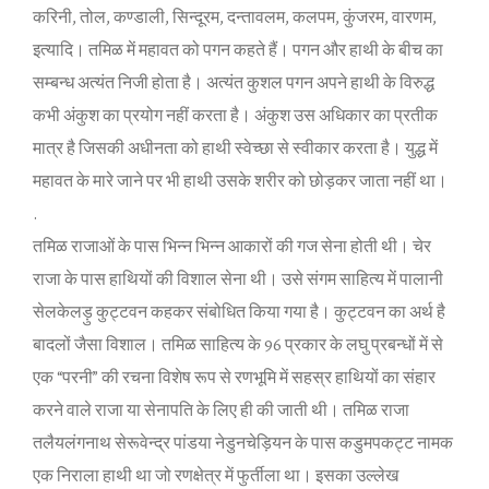
कर‍िनी, तोल, कण्‍डाली, स‍िन्‍दूरम, दन्‍तावलम, कलपम, कुंजरम, वारणम,
इत्‍याद‍ि। तम‍िळ में महावत को पगन कहते हैं। पगन और हाथ‍ी के बीच का
सम्‍बन्‍ध अत्‍यंत न‍िजी होता है। अत्‍यंत कुशल पगन अपने हाथी के व‍िरुद्ध
कभी अंकुश का प्रयोग नहीं करता है। अंकुश उस अध‍िकार का प्रतीक
मात्र है ज‍िसकी अधीनता को हाथी स्‍वेच्‍छा से स्‍वीकार करता है। युद्ध में
महावत के मारे जाने पर भी हाथी उसके शरीर को छोड़कर जाता नहीं था।
.
तम‍िळ राजाओं के पास भ‍िन्‍न भ‍िन्‍न आकारों की गज सेना होती थी। चेर
राजा के पास हाथ‍ियों की व‍िशाल सेना थी। उसे संगम साह‍ित्‍य में पालानी
सेलकेलड़ु कुट्टवन कहकर संबोध‍ित क‍िया गया है। कुट्टवन का अर्थ है
बादलों जैसा व‍िशाल। तम‍िळ साह‍ित्‍य के 96 प्रकार के लघु प्रबन्‍धों में से
एक “परनी” की रचना व‍िशेष रूप से रणभूम‍ि में सहस्र हाथ‍ियों का संहार
करने वाले राजा या सेनापत‍ि के लि‍ए ही की जाती थी। तम‍िळ राजा
तलैयलंगनाथ सेरूवेन्‍द्र पांडया नेडुनचेड़‍ियन के पास कडुमपकट्ट नामक
एक न‍िराला हाथी था जो रणक्षेत्र में फुर्तीला था। इसका उल्‍लेख