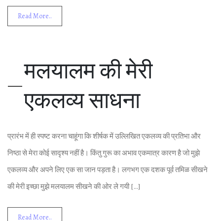
Read More..
मलयालम की मेरी
एकलव्‍य साधना
प्रारंभ में ही स्‍पष्‍ट करना चाहूंगा क‍ि शीर्षक में उल्‍ल‍िख‍ित एकलव्‍य की प्रत‍िभा और
न‍िष्‍ठा से मेरा कोई सादृश्‍य नहीं है। क‍िंतु गुरू का अभाव एकमात्र कारण है जो मुझे
एकलव्‍य और अपने ल‍िए एक सा जान पड़ता है। लगभग एक दशक पूर्व तम‍िळ सीखने
की मेरी इच्‍छा मुझे मलयालम सीखने की ओर ले गयी […]
Read More..