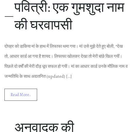
पव‍ित्री: एक गुमशुदा नाम
की घरवापसी
दोपहर को डाक‍िया मां के हाथ में ल‍िफाफा थमा गया। मां उसे मुझे देते हुए बोली, “देख
तो, आधार कार्ड आ गया है शायद। ल‍िफाफा खोलकर देखा तो मेरी बांछे ख‍िल गयीं।
प‍िछले दो वर्षों की मेरी दौड़ धूप सफल हो गयी। मां का आधार कार्ड उनके मौल‍िक नाम व
जन्‍मत‍िथ‍ि के साथ अद्यतन‍ित (updated) […]
Read More..
अनुवादक की