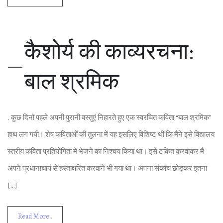
कैशोर्य की काव्‍यरचना:
बाल श्रम‍िक
. कुछ द‍िनों पहले अपनी पुरानी वस्‍तुएं न‍िहारते हुए एक स्‍वरच‍ित कव‍िता “बाल श्रम‍िक”
हाथ लग गयी। शेष कव‍िताओं की तुलना में यह इसल‍िए व‍िश‍िष्‍ट थी क‍ि मैंने इसे व‍िद्यालय
स्‍तरीय कव‍िता प्रत‍ियोग‍िता में भेजने का न‍िश्‍चय क‍िया था। इसे टंक‍ित करवाकर मैं
अपने प्रधानाचार्य से हस्‍ताक्षर‍ित करवाने भी गया था। अपना संकोच छोड़कर इतना
[…]
Read More..