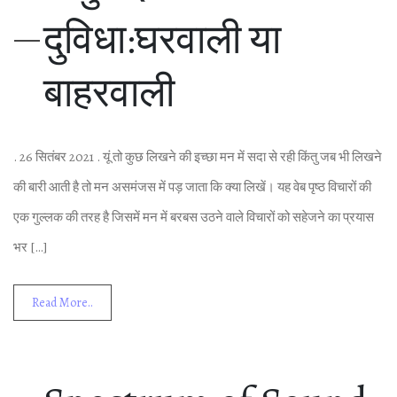
दुव‍िधा:घरवाली या
बाहरवाली
. 26 स‍ितंबर 2021 . यूं तो कुछ ल‍िखने की इच्‍छा मन में सदा से रही क‍िंतु जब भी ल‍िखने
की बारी आती है तो मन असमंजस में पड़ जाता क‍ि क्‍या ल‍िखें। यह वेब पृष्‍ठ व‍िचारों की
एक गुल्‍लक की तरह है ज‍िसमें मन में बरबस उठने वाले व‍िचारों को सहेजने का प्रयास
भर […]
Read More..