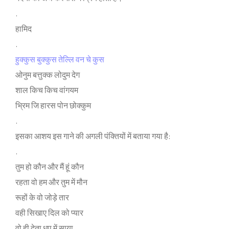
.
हामिद
.
हुक्‍कुस बुक्‍कुस तेल्लि वन चे कुस
ओनुम बत्तुक्‍क लोदुम देग
शाल किच किच वांगयम
भ्रिम जि हारस पोन छोक्‍कुम
.
इसका आशय इस गाने की अगली पंक्‍तियों में बताया गया है:
.
तुम हो कौन और मैं हूं कौन
रहता वो हम और तुम में मौन
रूहों के वो जोड़े तार
वही सिखाए दिल को प्‍यार
वो ही देता धूप में साया