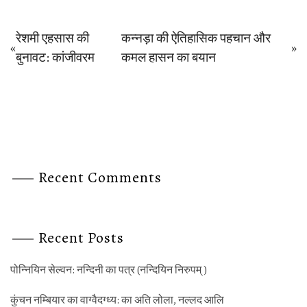
Post
रेशमी एहसास की
कन्नड़ा की ऐतिहासिक पहचान और
«
»
Previous
Next
बुनावट: कांजीवरम
कमल हासन का बयान
navigation
post:
post:
Recent Comments
Recent Posts
पोन्‍नियिन सेल्‍वन: नन्‍दिनी का पत्र (नन्‍दियिन निरुपम् )
कुंचन नम्‍बियार का वाग्‍वैदग्‍ध्‍य: का अति लोला, नल्‍लद आलि