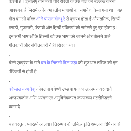
करना है। इसलिए तीन बत्ती चार रास्‍ता के उस गीत का उल्‍लेख करना
आवश्‍यक है जिसमें अनेक भारतीय भाषाओं का समावेश किया गया था। यह
गीत बंगाली पंक्‍ति
ओ रे पोरान बोन्‍धु रे
से प्रारंभ होता है और तमिळ, सिन्‍धी,
मराठी, गुजराती, पंजाबी और हिन्‍दी पंक्‍तियों को समेटते हुए पूरा होता है।
इन सभी भाषाओं के हिस्‍सों को उस भाषा को जानने और बोलने वाले
गीतकारों और संगीतकारों ने ही सिरजा था।
.
चेन्‍नै एक्‍प्रेस के गाने
बन के तितली दिल उड़ा
की शुरुआत तमिळ की इन
पंक्‍तियों से होती है
.
कोण्‍डल वण्‍णनैक्
कोवलनाय वेण्‍णै उण्‍ड वायन एन उल्‍लम कवरन्‍दानै
अण्‍डरक्‍कोन अणि अरंगन एन अमुदिनैक्कण्‍ड कण्‍णकल मट्रोण्‍ड्रिनै
काणादे
.
यह वस्‍तुत: ग्यारहवें आलवार तिरुप्‍पन की तमिळ कृति अमलनादिपिरान से