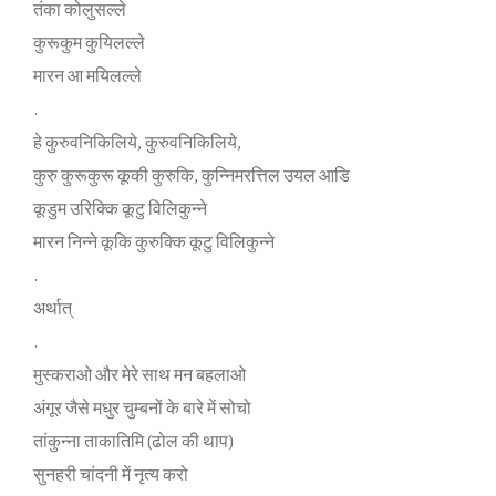
तंका कोलुसल्‍ले
कुरूकुम कुयिलल्‍ले
मारन आ मयिलल्‍ले
.
हे कुरुवनिकिलिये, कुरुवनिकिलिये,
कुरु कुरूकुरू कूकी कुरुकि, कुन्‍निमरत्तिल उयल आडि
कूडुम उरिक्‍कि कूटु विलिकुन्‍ने
मारन निन्‍ने कूकि कुरुक्‍कि कूटु विलिकुन्‍ने
.
अर्थात्
.
मुस्‍कराओ और मेरे साथ मन बहलाओ
अंगूर जैसे मधुर चुम्‍बनों के बारे में सोचो
तांकुन्‍ना ताकातिमि (ढोल की थाप)
सुनहरी चांदनी में नृत्‍य करो