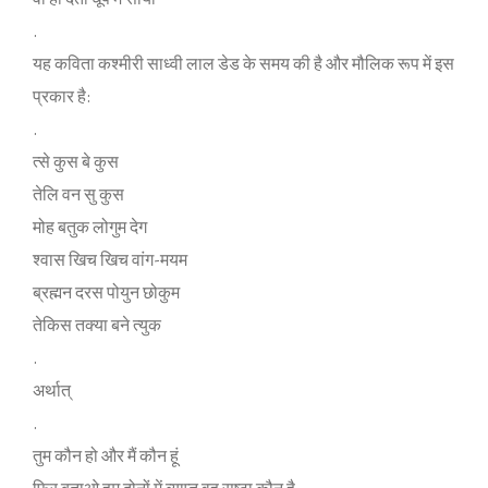
.
यह कविता कश्‍मीरी साध्‍वी लाल डेड के समय की है और मौलिक रूप में इस
प्रकार है:
.
त्‍से कुस बे कुस
तेलि वन सु कुस
मोह बतुक लोगुम देग
श्‍वास खिच खिच वांग-मयम
ब्रह्मन दरस पोयुन छोकुम
तेकिस तक्‍या बने त्‍युक
.
अर्थात्
.
तुम कौन हो और मैं कौन हूं