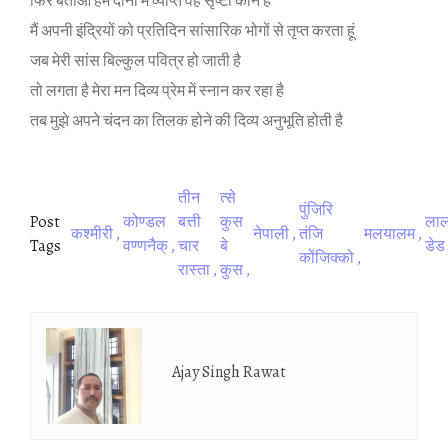
फिर बताओ हम दोनों में व्‍याप्‍त वह सृष्‍टा कौन है
मैं अपनी इंद्रियों को प्रतिदिन सांसारिक भोगों से तृप्‍त करता हूं
जब मेरी सांस बिल्‍कुल पवित्र हो जाती है
तो लगता है मेरा मन दिव्‍य प्रेम में स्‍नान कर रहा है
तब मुझे अपने चंदन का तिलक होने की दिव्‍य अनुभूति होती है
तीन
त्‍से
पुंजिरि
Post
कोण्‍डल
बत्ती
कुस
ला
कश्‍मीरी
नेपाली
तंजि
मलयालम
Tags
वण्‍णनैक्
चार
बे
डेड
कोंजिक्‍को
रास्‍ता
कुस
Ajay Singh Rawat