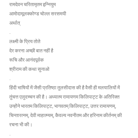
रामदेवन चरितामृतम इन्नियुम
आमोदामूलक्‍कोण्‍ड चोल्‍ल सरसमयी
अर्थात्
.
लक्ष्‍मी के प्रिय तोते
देर करना अच्‍छी बात नहीं है
रूचि और आनंदपूर्वक
श्रीराम की कथा सुनाओ
.
हिंदी भाषियों में जैसी प्रतिष्‍ठा तुलसीदास की है वैसी ही मलयालियों में
तुंचत्त एलुदच्‍चन की है। अध्‍यात्‍म रामायणम किलिपाट्ट के अतिरिक्‍त
उन्‍होंने भारतम किलिपाट्ट, भागवतम् किलिपाट्ट, उत्तर रामायणम्,
चिन्‍तारत्‍नम्, देवी माहात्‍म्यम्, कैवल्‍य नवनीतम और हरिनाम कीर्तनम् की
रचना भी की।
.