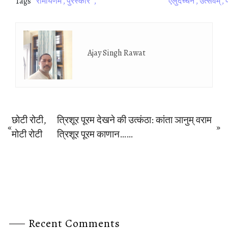
Tags
रामायणम
पुरस्‍कार
एलुदच्‍चन
उत्‍सवम्
प
Ajay Singh Rawat
Post
छोटी रोटी,
त्र‍िशूर पूरम देखने की उत्‍कंठा: कांता ञानुम् वराम
«
»
Previous
Next
मोटी रोटी
त्र‍िशूर पूरम काणान……
navigation
post:
post:
Recent Comments