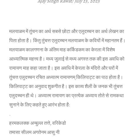
Ajay Singh Rawat/ July 25, 2025
मलयाळम में तुंचन का अर्थ सबसे छोटा और एलुदच्‍चन का अर्थ लेखन का
पिता होता है। किंतु तुंचत्त एलुदच्‍चन मलयाळम के कवियों में महानतम हैं।
मलयाळम कालगणना के अंतिम माह कर्किडकम का केरला में विशेष
आध्‍यात्‍मिक महत्त्व है। मध्‍य जुलाई से मध्‍य अगस्‍त तक की इस अवधि को
रामायण माह कहा जाता है। इस अवधि में केरला के मंदिरो और घरों में
तुंचत्त एलुदच्‍चन रचित अध्‍यात्‍म रामायणम् किलिपाट्ट का पाठ होता है।
किलिपाट्ट का अनुवाद शुकगीत है। इस काव्‍य शैली के जनक भी तुंचत्त
एलुदच्‍चन ही थे। अध्‍यात्‍म रामायण का प्रत्‍येक अध्‍याय तोते से रामकथा
सुनाने के लिए कहते हुए आरंभ होता है:
.
हरमकलक्‍क अन्‍बुल्‍ल तत्ते, वरिकेडो
तमासा सीलम अगतेनम आसु नी