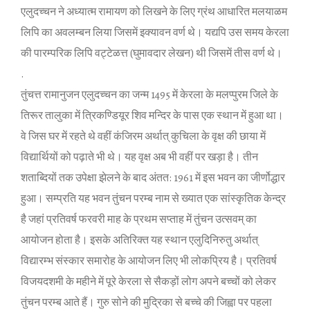
एलुदच्‍चन ने अध्‍यात्‍म रामायण को लिखने के लिए ग्रंथ आधारित मलयाळम
लिपि का अवलम्‍बन लिया जिसमें इक्‍यावन वर्ण थे। यद्यपि उस समय केरला
की पारम्‍परिक लिपि वट्टेळत्त (घुमावदार लेखन) थी जिसमें तीस वर्ण थे।
.
तुंचत्त रामानुजन एलुदच्‍चन का जन्‍म 1495 में केरला के मलप्‍पुरम जिले के
तिरूर तालुका में त्रिकण्‍डियूर शिव मन्‍दिर के पास एक स्‍थान में हुआ था।
वे जिस घर में रहते थे वहीं कंजिरम अर्थात् कुचिला के वृक्ष की छाया में
विद्यार्थियों को पढ़ाते भी थे। यह वृक्ष अब भी वहीं पर खड़ा है। तीन
शताब्‍दियों तक उपेक्षा झेलने के बाद अंतत: 1961 में इस भवन का जीर्णोद्धार
हुआ। सम्‍प्रति यह भवन तुंचन परम्‍ब नाम से ख्‍यात एक सांस्‍कृतिक केन्‍द्र
है जहां प्रतिवर्ष फरवरी माह के प्रथम सप्‍ताह में तुंचन उत्‍सवम् का
आयोजन होता है। इसके अतिरिक्‍त यह स्‍थान एलुदिनिरुतु अर्थात्
विद्यारम्‍भ संस्‍कार समारोह के आयोजन लिए भी लोकप्रिय है। प्रतिवर्ष
विजयदशमी के महीने में पूरे केरला से सैकड़ों लोग अपने बच्‍चों को लेकर
तुंचन परम्‍ब आते हैं। गुरु सोने की मुद्रिका से बच्‍चे की जिह्वा पर पहला