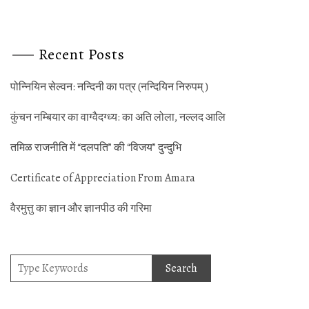
Recent Posts
पोन्‍नियिन सेल्‍वन: नन्‍दिनी का पत्र (नन्‍दियिन निरुपम् )
कुंचन नम्‍बियार का वाग्‍वैदग्‍ध्‍य: का अति लोला, नल्‍लद आलि
तमिळ राजनीति में “दलपति” की “विजय” दुन्‍दुभि
Certificate of Appreciation From Amara
वैरमुत्तु का ज्ञान और ज्ञानपीठ की गर‍िमा