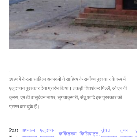
.
1993 में केरला साहित्‍य अकादमी ने साहित्‍य के सर्वोच्‍च पुरस्‍कार के रूप में
एलुदच्‍चन पुरस्‍कार देना प्रारंभ किया। तकड़ी शिवशंकर पिल्‍लै, ओ एन वी
कुरुप, एम टी वासुदेवन नायर, सुगताकुमारी, सेतु आदि इस पुरस्‍कार को
प्राप्‍त कर चुके हैं।
Post
अध्‍यात्‍म
एलुदच्‍चन
तुंचत्त
तुंचन
कर्किडकम
किलिपाट्ट