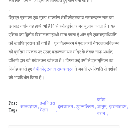
सब लोगों को भी जो इस पर थ‍िरकते हुए रील बना रहे हैं।
.
त्र‍िशूर पूरम का एक मुख्‍य आकर्षण तेचीकोट्टकाव रामचन्‍द्रन नाम का
उनसठ वर्षीय वह हाथी भी है ज‍िसे स्‍नेहपूर्वक रामन बुलाया जाता है। यह
एश‍िया का द्व‍ितीय व‍िशालतम हाथ‍ी माना जाता है और इसे एकछत्राध‍िपत‍ि
की उपाध‍ि प्रदान की गयी है। पूर व‍िलम्‍बरम में एक हाथी नेयदलकाव‍िलम्‍मा
की प्रत‍िमा मस्‍तक पर उठाए वडक्‍कनाथन मंद‍िर के तेक्‍क नाड अर्थात्
दक्षि‍णी द्वार को धकेलकर खोलता है। व‍िगत कई वर्षों से इस भूम‍िका का
न‍िर्वाह करते हुए
तेचीकोट्टकाव रामचन्‍द्रन
ने अपनी उपस्‍थ‍ित‍ि से दर्शकों
को भावव‍िभोर क‍िया है।
कांता
Post
इलंज‍ितरा
आलवट्टम
इलत्तालम
एड़ुन्‍नल्‍लिप्‍प
ञानुम्
कूड़माट्टम
Tags
मेलम
वराम