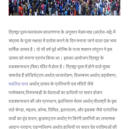
त्र‍िशूर पूरम मलयालम कालगणना के अनुसार मेडम माह (अप्रेल-मई) में
चंद्रमा के पूरम नक्षत्र में प्रवेश करने के द‍िन मनाया जाने वाला एक भव्‍य
वार्ष‍िक उत्‍सव है। दो सौ वर्ष पूर्व कोच्‍च‍ि के राजा शक्‍तन तांपुरन ने इस
उत्‍सव को मनाना प्रारंभ क‍िया था। इसका आयोजन त्र‍िशूर के
वडक्‍कनाथन (श‍िव) मंद‍िर में होता है। त्र‍िशूर पूरम में होने वाले मुख्‍य
समारोह हैं कोड‍ियेट्टम अर्थात् ध्‍वजारोहण; व‍िलम्‍बरम अर्थात् उद्घोषणा;
मडत‍िल वरव
अर्थात् उत्‍सव के प्रत‍िभागी दस मंद‍िरों जैसे
परमेक्‍काव,त‍िरुवम्‍बड़ी के देवताओं का हाथ‍ियों पर सवार होकर
वडक्‍कनाथन की ओर प्रस्‍थान; इलंज‍ितरा मेलम अर्थात् मौल‍श्री के वृक्ष
तले चेण्‍डा, मद्दलम, कोम्‍ब, तिमिल, इलत्तालम, और इडक्‍क जैसे पारंपर‍िक
वाद्यों का वृंद वादन; कूडमाट्टम अर्थात् रंग ब‍िरंगी छतर‍ियों का लयात्‍मक
आदान-प्रदान; एड़ुन्‍नल्‍लिप्‍प अर्थात् हाथि‍यों पर सवार देव प्रत‍िमाओं की