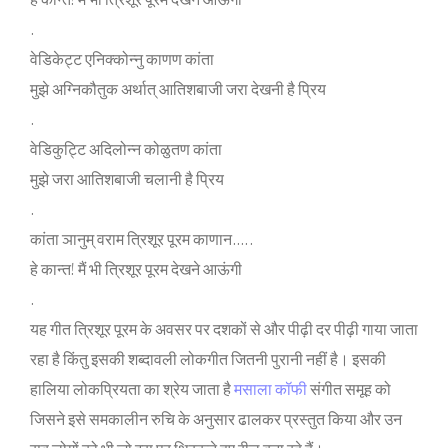
हे कान्‍त! मैं भी त्र‍िशूर पूरम देखने आऊंगी
.
वेड‍िकेट्ट एन‍िक्‍कोन्‍नु काणण कांता
मुझे अग्‍न‍िकौतुक अर्थात् आत‍िशबाजी जरा देखनी है प्र‍िय
.
वेड‍िकुट्टि‍ अद‍िलोन्‍न कोळुतण कांता
मुझे जरा आत‍िशबाजी चलानी है प्र‍िय
.
कांता ञानुम् वराम त्र‍िशूर पूरम काणान…..
हे कान्‍त! मैं भी त्र‍िशूर पूरम देखने आऊंगी
.
यह गीत त्र‍िशूर पूरम के अवसर पर दशकों से और पीढ़ी दर पीढ़ी गाया जाता
रहा है क‍िंतु इसकी शब्‍दावली लोकगीत ज‍ितनी पुरानी नहीं है। इसकी
हाल‍िया लोकप्र‍ियता का श्रेय जाता है
मसाला कॉफी
संगीत समूह को
ज‍िसने इसे समकालीन रुच‍ि के अनुसार ढालकर प्रस्‍तुत क‍िया और उन