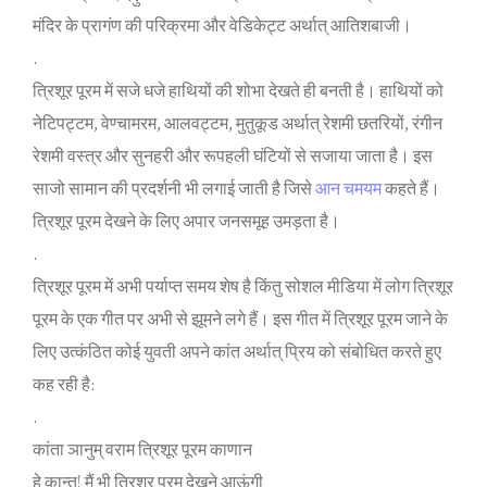
मंद‍िर के प्रागंण की पर‍िक्रमा और वेड‍िकेट्ट अर्थात् आत‍िशबाजी।
.
त्र‍िशूर पूरम में सजे धजे हाथ‍ियों की शोभा देखते ही बनती है। हाथ‍ियों को
नेट‍िपट्टम, वेण्‍चामरम, आलवट्टम, मुतुकूड अर्थात् रेशमी छतर‍ियों, रंगीन
रेशमी वस्‍त्र और सुनहरी और रूपहली घंट‍ियों से सजाया जाता है। इस
साजो सामान की प्रदर्शनी भी लगाई जाती है ज‍िसे
आन चमयम
कहते हैं।
त्र‍िशूर पूरम देखने के ल‍िए अपार जनसमूह उमड़ता है।
.
त्र‍िशूर पूरम में अभी पर्याप्‍त समय शेष है क‍िंतु सोशल मीड‍िया में लोग त्र‍िशूर
पूरम के एक गीत पर अभी से झूमने लगे हैं। इस गीत में त्र‍िशूर पूरम जाने के
ल‍िए उत्‍कंठि‍त कोई युवती अपने कांत अर्थात् प्र‍िय को संबोध‍ित करते हुए
कह रही है:
.
कांता ञानुम् वराम त्र‍िशूर पूरम काणान
हे कान्‍त! मैं भी त्र‍िशूर पूरम देखने आऊंगी