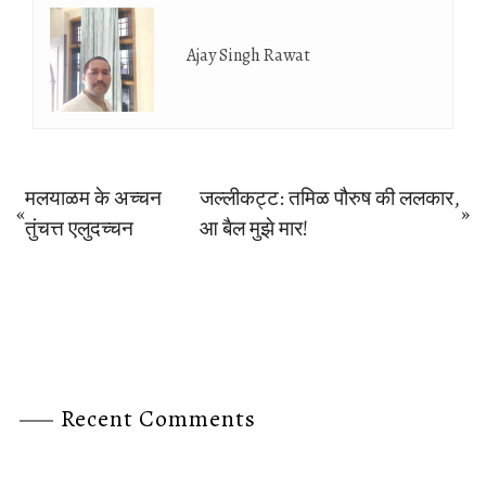
Ajay Singh Rawat
Post
मलयाळम के अच्‍चन
जल्‍लीकट्ट: तम‍िळ पौरुष की ललकार,
«
»
Previous
Next
तुंचत्त एलुदच्‍चन
आ बैल मुझे मार!
navigation
post:
post:
Recent Comments