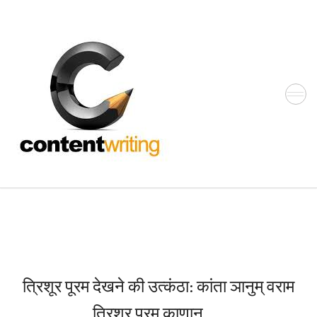
Skip
to
the
content
त्र‍िशूर पूरम देखने की उत्‍कंठा: कांता ञानुम् वराम
त्र‍िशूर पूरम काणान……