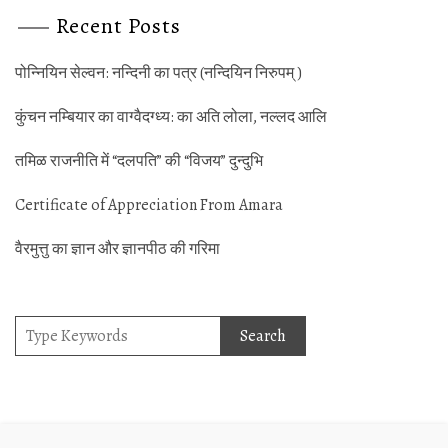
Recent Posts
पोन्‍नियिन सेल्‍वन: नन्‍दिनी का पत्र (नन्‍दियिन निरुपम् )
कुंचन नम्‍बियार का वाग्‍वैदग्‍ध्‍य: का अति लोला, नल्‍लद आलि
तमिळ राजनीति में “दलपति” की “विजय” दुन्‍दुभि
Certificate of Appreciation From Amara
वैरमुत्तु का ज्ञान और ज्ञानपीठ की गर‍िमा