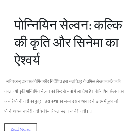
पोन्‍न‍िय‍िन सेल्‍वन: कल्‍क‍ि
की कृत‍ि और स‍िनेमा का
ऐश्‍वर्य
. मणिरत्‍नम् द्वारा सहन‍िर्म‍ित और न‍िर्देश‍ित इस चलच‍ित्र ने तम‍िळ लेखक कल्‍क‍ि की
कालजयी कृत‍ि पोन्‍न‍िय‍िन सेल्‍वन को फ‍िर से चर्चा में ला द‍िया है। पोन्‍न‍िय‍िन सेल्‍वन का
अर्थ है पोन्‍नी नदी का पुत्र। इस कथा का जन्‍म उस कथाकार के हृदय में हुआ जो
पोन्‍नी अथवा कावेरी नदी के क‍िनारे पला बढ़ा। कावेरी नदी […]
Read More..