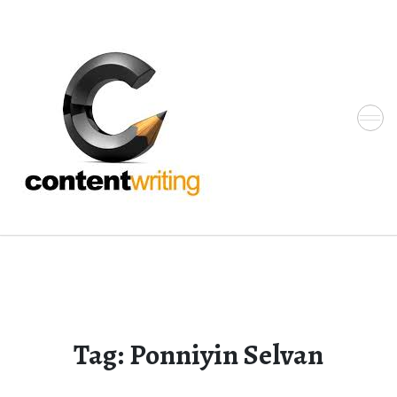
Skip
to
the
content
Tag:
Ponniyin Selvan