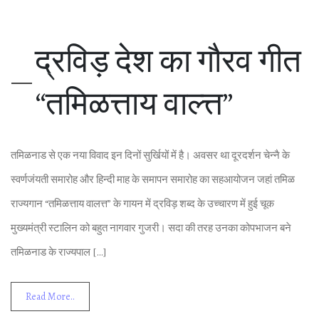
द्रविड़ देश का गौरव गीत
“तमिळत्ताय वाल्‍त्त”
तमिळनाड से एक नया विवाद इन दिनों सुर्खियों में है। अवसर था दूरदर्शन चेन्‍नै के
स्‍वर्णजंयती समारोह और हिन्‍दी माह के समापन समारोह का सहआयोजन जहां तमिळ
राज्‍यगान “तमिळत्ताय वालत्त” के गायन में द्रविड़ शब्‍द के उच्‍चारण में हुई चूक
मुख्‍यमंत्री स्‍टालिन को बहुत नागवार गुजरी। सदा की तरह उनका कोपभाजन बने
तमिळनाड के राज्‍यपाल […]
Read More..