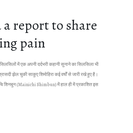
a report to share
ting pain
लस‍िलों में एक अपनी दर्दभरी कहानी सुनाने का स‍िलस‍िला भी
त्रासदी झेल चुकी साकुए श‍िमोह‍िरा कई वर्षों से जारी रखे हुए है।
‍िच‍ि श‍िनबुन (Mainichi Shimbun) में हाल ही में प्रकाश‍ित इस