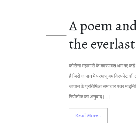
A poem and 
the everlas
कोरोना महामारी के कारणवश थम गए कई स‍ि
है ज‍िसे जापान में परमाणु बम व‍िस्‍फोट की 
जापान के प्रत‍िष्‍ठ‍ित समाचार पत्र माइन
र‍िपोर्ताज का अनुवाद […]
Read More..