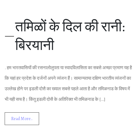
तम‍िळों के द‍िल की रानी:
ब‍िर‍यानी
. हम भारतवास‍ियों की रसनालोलुपता या स्‍वादव‍िलास‍िता का सबसे अच्‍छा प्रमाण यह है
क‍ि यहां हर प्रदेश के दर्जनों अपने व्‍यंजन हैं। सामान्‍यतया दक्ष‍िण भारतीय व्‍यंजनों का
उल्‍लेख होने पर इडली दोसै का ख्‍याल सबसे पहले आता है और तम‍िळनाड के व‍िषय में
भी यही सच है। क‍िंतु इडली दोसै के अत‍िर‍िक्‍त भी तम‍िळनाड के […]
Read More..