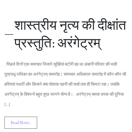
शास्‍त्रीय नृत्‍य की दीक्षांत
प्रस्‍तुत‍ि: अरंगेट्रम्
. प‍िछले द‍िनों एक समाचार ज‍िसने सुर्ख‍ियां बटोरी वह था अंबानी पर‍िवार की भावी
पुत्रवधू राध‍िका का अरंगेट्रम् समारोह। समाचार अध‍िकतर समारोह में कौन कौन सी
हस्‍त‍ियां पधारीं और क‍िसने क्‍या पोशाक पहनी की चर्चा तक ही स‍िमटा रहा। जबक‍ि
अरंगेट्रम् के व‍िषय में बहुत कुछ जानने योग्य है। . अरंगेट्रम् चमक दमक की दुन‍िया
[…]
Read More..