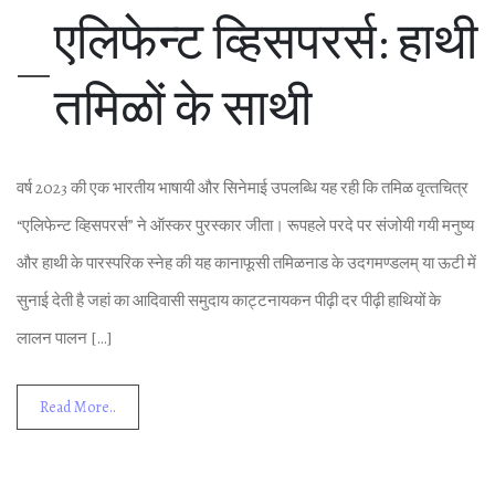
एल‍िफेन्‍ट व्‍ह‍िसपरर्स: हाथी
तम‍िळों के साथी
वर्ष 2023 की एक भारतीय भाषायी और स‍िनेमाई उपलब्‍ध‍ि यह रही क‍ि तम‍िळ वृत्‍तच‍ित्र
“एल‍िफेन्‍ट व्‍ह‍िसपरर्स” ने ऑस्कर पुरस्‍कार जीता। रूपहले परदे पर संजोयी गयी मनुष्‍य
और हाथी के पारस्‍पर‍िक स्‍नेह की यह कानाफूसी तम‍िळनाड के उदगमण्‍डलम् या ऊटी में
सुनाई देती है जहां का आद‍िवासी समुदाय काट्टनायकन पीढ़ी दर पीढ़ी हाथ‍ियों के
लालन पालन […]
Read More..