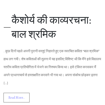
कैशोर्य की काव्‍यरचना:
बाल श्रम‍िक
. कुछ द‍िनों पहले अपनी पुरानी वस्‍तुएं न‍िहारते हुए एक स्‍वरच‍ित कव‍िता “बाल श्रम‍िक”
हाथ लग गयी। शेष कव‍िताओं की तुलना में यह इसल‍िए व‍िश‍िष्‍ट थी क‍ि मैंने इसे व‍िद्यालय
स्‍तरीय कव‍िता प्रत‍ियोग‍िता में भेजने का न‍िश्‍चय क‍िया था। इसे टंक‍ित करवाकर मैं
अपने प्रधानाचार्य से हस्‍ताक्षर‍ित करवाने भी गया था। अपना संकोच छोड़कर इतना
[…]
Read More..