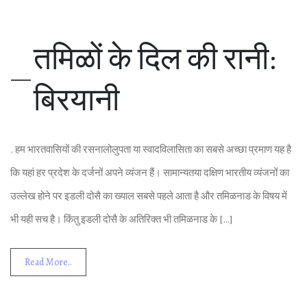
तम‍िळों के द‍िल की रानी:
ब‍िर‍यानी
. हम भारतवास‍ियों की रसनालोलुपता या स्‍वादव‍िलास‍िता का सबसे अच्‍छा प्रमाण यह है
क‍ि यहां हर प्रदेश के दर्जनों अपने व्‍यंजन हैं। सामान्‍यतया दक्ष‍िण भारतीय व्‍यंजनों का
उल्‍लेख होने पर इडली दोसै का ख्‍याल सबसे पहले आता है और तम‍िळनाड के व‍िषय में
भी यही सच है। क‍िंतु इडली दोसै के अत‍िर‍िक्‍त भी तम‍िळनाड के […]
Read More..