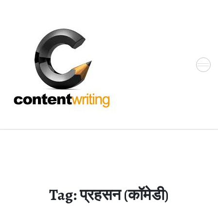
Skip
to
the
content
Tag:
प्रहसन (कॉमेडी)