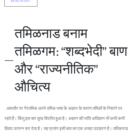
Read More..
तम‍िळनाड बनाम
तम‍िळगम: “शब्‍दभेदी” बाण
और “राज्यनीत‍िक”
औच‍ित्‍य
. आमतौर पर गैरतम‍िळ अपने तम‍िळ भाषा के अज्ञान के कारण तम‍िळों के न‍िशाने पर
रहते हैं। क‍िंतु इस बार कुछ व‍िपरीत हूआ है। अज्ञान की भांत‍ि अत‍िज्ञान भी कभी कभी
व‍िवाद उत्‍पन्‍न कर देता है। यह प्रसंग इसी बात का एक अच्‍छा उदाहरण है। तम‍िळनाड