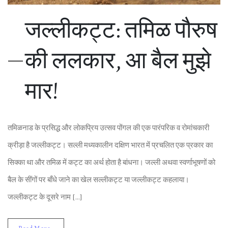
जल्‍लीकट्ट: तम‍िळ पौरुष
की ललकार, आ बैल मुझे
मार!
तम‍िळनाड के प्रस‍िद्ध और लोकप्रि‍य उत्‍सव पोंगल की एक पारंपरि‍क व रोमांचकारी
क्रीड़ा है जल्‍लीकट्ट। सल्ली मध्यकालीन दक्षिण भारत में प्रचलि‍त एक प्रकार का
सिक्का था और तम‍िळ में कट्ट का अर्थ होता है बांधना। जल्ली अथवा स्‍वर्णाभूषणों को
बैल के सींगों पर बाँधे जाने का खेल सल्‍लीकट्ट या जल्लीकट्ट कहलाया।
जल्लीकट्ट के दूसरे नाम […]