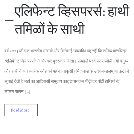
एल‍िफेन्‍ट व्‍ह‍िसपरर्स: हाथी
तम‍िळों के साथी
वर्ष 2023 की एक भारतीय भाषायी और स‍िनेमाई उपलब्‍ध‍ि यह रही क‍ि तम‍िळ वृत्‍तच‍ित्र
“एल‍िफेन्‍ट व्‍ह‍िसपरर्स” ने ऑस्कर पुरस्‍कार जीता। रूपहले परदे पर संजोयी गयी मनुष्‍य
और हाथी के पारस्‍पर‍िक स्‍नेह की यह कानाफूसी तम‍िळनाड के उदगमण्‍डलम् या ऊटी में
सुनाई देती है जहां का आद‍िवासी समुदाय काट्टनायकन पीढ़ी दर पीढ़ी हाथ‍ियों के
लालन पालन […]
Read More..