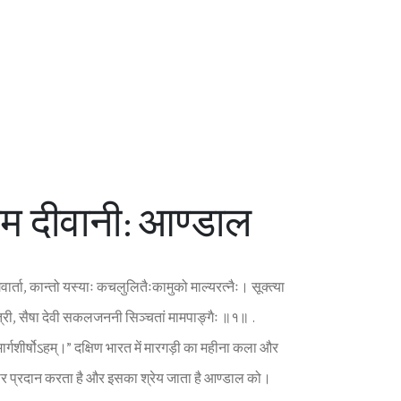
्रेम दीवानी: आण्डाल
वार्ता, कान्तो यस्याः कचलुलितैःकामुको माल्यरत्नैः। सूक्त्या
त्री, सैषा देवी सकलजननी सिञ्चतां मामपाङ्गैः ॥१॥ .
ां मार्गशीर्षोऽहम्।” दक्ष‍िण भारत में मारगड़ी का महीना कला और
अवसर प्रदान करता है और इसका श्रेय जाता है आण्डाल को।