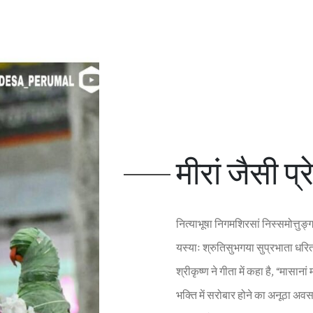
मीरां जैसी प
नित्याभूषा निगमशिरसां निस्समोत्तुङ्ग
यस्याः श्रुतिसुभगया सुप्रभाता धरि
श्रीकृष्‍ण ने गीता में कहा है, “मासान
भक्‍त‍ि में सरोबार होने का अनूठा 