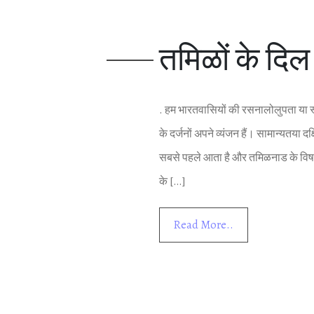
तम‍िळों के द‍िल
. हम भारतवास‍ियों की रसनालोलुपता या स्‍
के दर्जनों अपने व्‍यंजन हैं। सामान्‍यतया द
सबसे पहले आता है और तम‍िळनाड के व‍िषय म
के […]
Read More..