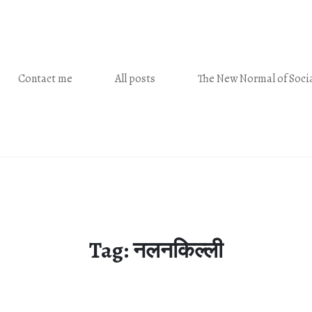
Contact me
All posts
The New Normal of Socia
Tag:
नलनक‍िल्‍ली