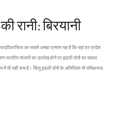
 की रानी: ब‍िर‍यानी
वादव‍िलास‍िता का सबसे अच्‍छा प्रमाण यह है क‍ि यहां हर प्रदेश
क्ष‍िण भारतीय व्‍यंजनों का उल्‍लेख होने पर इडली दोसै का ख्‍याल
ें भी यही सच है। क‍िंतु इडली दोसै के अत‍िर‍िक्‍त भी तम‍िळनाड