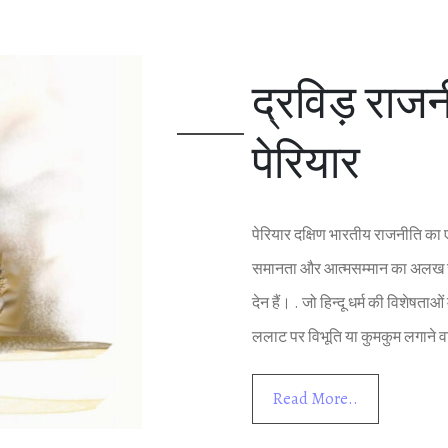
द्रव‍िड़ राजनी
पेर‍ियार
पेर‍ियार दक्ष‍िण भारतीय राजनीत‍ि का एक
समानता और आत्‍मसम्‍मान का अलख ज
देन हैं। . जो ह‍िन्‍दू धर्म की व‍िशेषताओ
ललाट पर व‍िभूत‍ि या कुमकुम लगाने 
Read More..