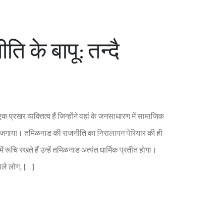
त‍ि के बापू: तन्‍दै
 प्रखर व्‍यक्त‍ित्‍व हैं ज‍िन्‍होंने वहां के जनसाधारण में सामाज‍िक
गाया। तम‍िळनाड की राजनीत‍ि का न‍िरालापन पेर‍ियार की ही
ं में रूच‍ि रखते हैं उन्‍हें तम‍िळनाड अत्‍यंत धार्म‍िक प्रतीत होगा।
वाले लोग, […]