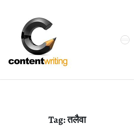
Skip
to
the
content
Tag:
तलैवा