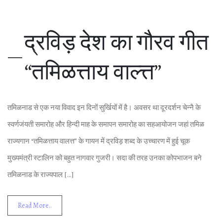
द्रविड़ देश का गौरव गीत
“तमिळत्ताय वाल्‍त्त”
तमिळनाड से एक नया विवाद इन दिनों सुर्खियों में है। अवसर था दूरदर्शन चेन्‍नै के
स्‍वर्णजंयती समारोह और हिन्‍दी माह के समापन समारोह का सहआयोजन जहां तमिळ
राज्‍यगान “तमिळत्ताय वालत्त” के गायन में द्रविड़ शब्‍द के उच्‍चारण में हुई चूक
मुख्‍यमंत्री स्‍टालिन को बहुत नागवार गुजरी। सदा की तरह उनका कोपभाजन बने
तमिळनाड के राज्‍यपाल […]
Read More..