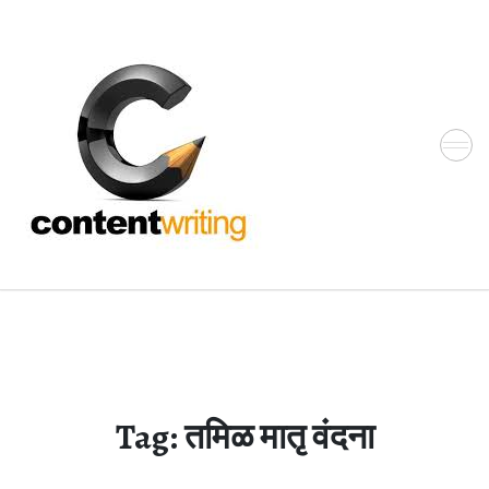
Skip
to
the
content
Tag:
तमिळ मातृ वंदना