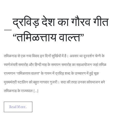
द्रविड़ देश का गौरव गीत
“तमिळत्ताय वाल्‍त्त”
तमिळनाड से एक नया विवाद इन दिनों सुर्खियों में है। अवसर था दूरदर्शन चेन्‍नै के
स्‍वर्णजंयती समारोह और हिन्‍दी माह के समापन समारोह का सहआयोजन जहां तमिळ
राज्‍यगान “तमिळत्ताय वालत्त” के गायन में द्रविड़ शब्‍द के उच्‍चारण में हुई चूक
मुख्‍यमंत्री स्‍टालिन को बहुत नागवार गुजरी। सदा की तरह उनका कोपभाजन बने
तमिळनाड के राज्‍यपाल […]
Read More..