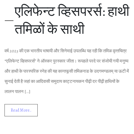
एल‍िफेन्‍ट व्‍ह‍िसपरर्स: हाथी
तम‍िळों के साथी
वर्ष 2023 की एक भारतीय भाषायी और स‍िनेमाई उपलब्‍ध‍ि यह रही क‍ि तम‍िळ वृत्‍तच‍ित्र
“एल‍िफेन्‍ट व्‍ह‍िसपरर्स” ने ऑस्कर पुरस्‍कार जीता। रूपहले परदे पर संजोयी गयी मनुष्‍य
और हाथी के पारस्‍पर‍िक स्‍नेह की यह कानाफूसी तम‍िळनाड के उदगमण्‍डलम् या ऊटी में
सुनाई देती है जहां का आद‍िवासी समुदाय काट्टनायकन पीढ़ी दर पीढ़ी हाथ‍ियों के
लालन पालन […]
Read More..