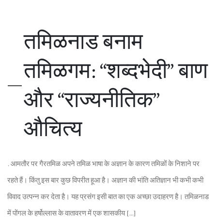
तम‍िळनाड बनाम
तम‍िळगम: “शब्‍दभेदी” बाण
और “राज्यनीत‍िक”
औच‍ित्‍य
. आमतौर पर गैरतम‍िळ अपने तम‍िळ भाषा के अज्ञान के कारण तम‍िळों के न‍िशाने पर
रहते हैं। क‍िंतु इस बार कुछ व‍िपरीत हूआ है। अज्ञान की भांत‍ि अत‍िज्ञान भी कभी कभी
व‍िवाद उत्‍पन्‍न कर देता है। यह प्रसंग इसी बात का एक अच्‍छा उदाहरण है। तम‍िळनाड
में पोंगल के हर्षोल्‍लास के वातावरण में एक शासकीय […]