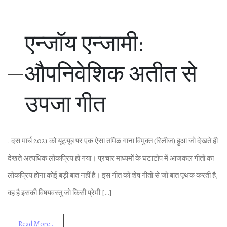
एन्‍जॉय एन्‍जामी:
औपन‍िवेश‍िक अतीत से
उपजा गीत
. दस मार्च 2021 को यूट्यूब पर एक ऐसा तम‍िळ गाना व‍िमुक्‍त (र‍िलीज) हुआ जो देखते ही
देखते अत्‍यध‍िक लोकप्र‍िय हो गया। प्रचार माध्‍यमों के घटाटोप में आजकल गीतों का
लोकप्र‍िय होना कोई बड़ी बात नहीं है। इस गीत को शेष गीतों से जो बात पृथक करती है,
वह है इसकी व‍िषयवस्‍तु जो क‍िसी प्रेमी […]
Read More..