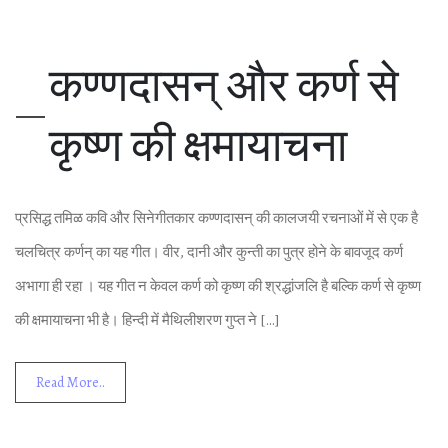
कण्‍णदासन् और कर्ण से
कृष्‍ण की क्षमायाचना
प्रस‍िद्ध तम‍िळ कव‍ि और स‍िनेगीतकार कण्‍णदासन् की कालजयी रचनाओं में से एक है
चलच‍ित्र कर्णन् का यह गीत। वीर, दानी और कुन्‍ती का पुत्र होने के बावजूद कर्ण
अभागा ही रहा । यह गीत न केवल कर्ण को कृष्‍ण की श्रद्धांजल‍ि है बल्क‍ि कर्ण से कृष्‍ण
की क्षमायाचना भी है। ह‍िन्‍दी में मैथ‍िल‍ीशरण गुप्‍त ने […]
Read More..