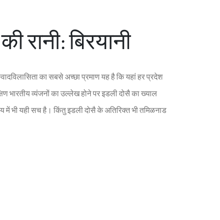
 की रानी: ब‍िर‍यानी
वादव‍िलास‍िता का सबसे अच्‍छा प्रमाण यह है क‍ि यहां हर प्रदेश
क्ष‍िण भारतीय व्‍यंजनों का उल्‍लेख होने पर इडली दोसै का ख्‍याल
ें भी यही सच है। क‍िंतु इडली दोसै के अत‍िर‍िक्‍त भी तम‍िळनाड