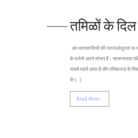
तम‍िळों के द‍िल
. हम भारतवास‍ियों की रसनालोलुपता या स्‍
के दर्जनों अपने व्‍यंजन हैं। सामान्‍यतया द
सबसे पहले आता है और तम‍िळनाड के व‍िषय म
के […]
Read More..