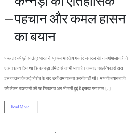
कन्नड़ा की ऐतिहासिक
पहचान और कमल हासन
का बयान
पचहत्तर वर्ष पूर्व स्‍वतंत्र भारत के प्रथम भारतीय गवर्नर जनरल सी राजगोपालाचारी ने
एक वक्‍तव्‍य दिया था कि कन्नड़ा तम‍िळ से जन्‍मी भाषा है। कन्नड़ा साहत्यिकारों द्वारा
इस वक्‍तव्‍य के कड़े व‍ि‍रोध के बाद उन्‍हें क्षमायाचना करनी पड़ी थी। भाषायी बयानबाजी
को लेकर बदहजमी की यह श‍िकायत अब भी बनी हुई है इसका पता हाल […]
Read More..