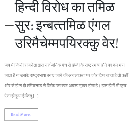
ह‍िन्‍दी व‍िरोध का तम‍िळ
सुर: इन्‍बत्‍तम‍िळ एंगल
उर‍िमैचेम्‍मपय‍िरक्‍कु वेर!
जब भी क‍िसी राजनेता द्वारा सार्वज‍न‍िक मंच से ह‍िन्‍दी के राष्‍ट्रभाषा होने का दम भरा
जाता है या उसके राष्‍ट्रभाषा बनाए जाने क‍ी आवश्‍यकता पर जोर द‍िया जाता है तो कहीं
और से हो न हो तम‍िळनाड से व‍िरोध का स्‍वर अवश्‍य मुखर होता है। हाल ही में भी कुछ
ऐसा ही हुआ है क‍िंतु […]
Read More..