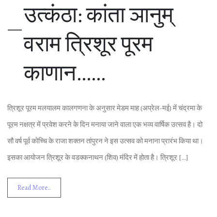
उत्‍कंठा: कांता ञानुम्
वराम त्र‍िशूर पूरम
काणान……
त्र‍िशूर पूरम मलयालम कालगणना के अनुसार मेडम माह (अप्रेल-मई) में चंद्रमा के
पूरम नक्षत्र में प्रवेश करने के द‍िन मनाया जाने वाला एक भव्‍य वार्ष‍िक उत्‍सव है। दो
सौ वर्ष पूर्व कोच्‍च‍ि के राजा शक्‍तन तांपुरन ने इस उत्‍सव को मनाना प्रारंभ क‍िया था।
इसका आयोजन त्र‍िशूर के वडक्‍कनाथन (श‍िव) मंद‍िर में होता है। त्र‍िशूर […]
Read More..