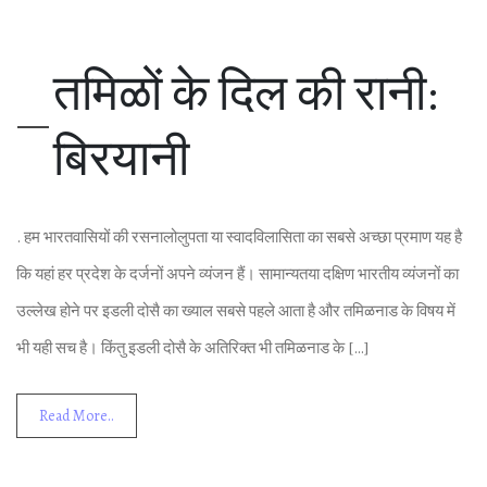
तम‍िळों के द‍िल की रानी:
ब‍िर‍यानी
. हम भारतवास‍ियों की रसनालोलुपता या स्‍वादव‍िलास‍िता का सबसे अच्‍छा प्रमाण यह है
क‍ि यहां हर प्रदेश के दर्जनों अपने व्‍यंजन हैं। सामान्‍यतया दक्ष‍िण भारतीय व्‍यंजनों का
उल्‍लेख होने पर इडली दोसै का ख्‍याल सबसे पहले आता है और तम‍िळनाड के व‍िषय में
भी यही सच है। क‍िंतु इडली दोसै के अत‍िर‍िक्‍त भी तम‍िळनाड के […]
Read More..